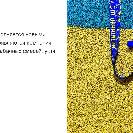
полняется новыми
оявляются компании,
бачных смесей, угля,