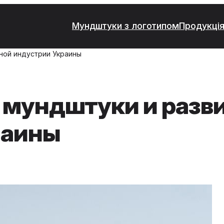
Мундштуки з логотипом
Продукція
ной индустрии Украины
мундштуки и разв
раины