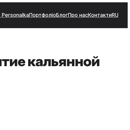
 Personalka
Портфоліо
Блог
Про нас
Контакти
RU
итие кальянной