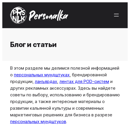
Skip
to
content
Блог и статьи
В этом разделе мы делимся полезной информацией
о
персональных мундштуках
, брендированной
продукции,
ланъярдах
,
лентах для POD-систем
и
других рекламных аксессуарах. Здесь вы найдете
советы по выбору, использованию и брендированию
продукции, а также интересные материалы о
развитии кальянной культуры и современных
маркетинговых решениях для бизнеса в разрезе
персональных мундштуков
.