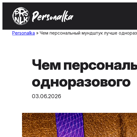
Skip
to
content
Personalka
»
Чем персональный мундштук лучше однора
Чем персонал
одноразового
03.06.2026