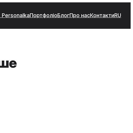
 Personalka
Портфоліо
Блог
Про нас
Контакти
RU
чше