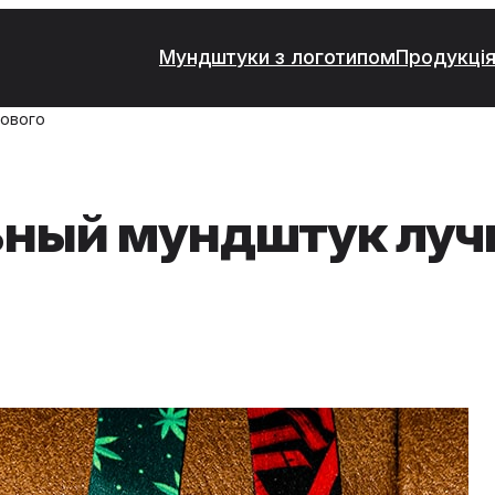
Мундштуки з логотипом
Продукція
зового
ьный мундштук лу